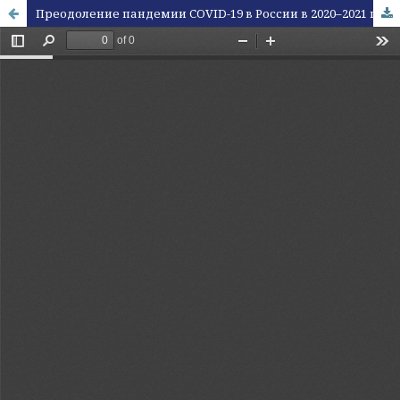
Преодоление пандемии COVID-19 в России в 2020–2021 гг.: проблемы и перспективы