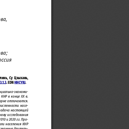
ва, 
ва; 
оссия
инь, Су Цзыхань, 
3.1.3
. EDN 
HHCYIU
.
оциально-экономи
-
КНР в конце XX в. 
корне отличаются. 
численности насе
-
задача настоящей 
нову исследования 
10 и 2020 гг. Про
-
ли населения КНР 
ызванные длитель
-