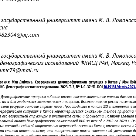
 государственный университет имени М. В. Ломоносо
сия
3082304@qq.com
 государственный университет имени М. В. Ломоносо
емографических исследований ФНИСЦ РАН, Москва, Р
tamic79@mail.ru
вания: 
Мэн Вэйлинь.
 Современная демографическая ситуация в Китае / Мэн Вэйл
ИС. Демографические исследования. 2023. Т. 3, No 1. С. 37–51. DOI 
10.19181/demis.2023.
 
Демографические процессы в Китае имеют важное значение не только для его с
, но и для глобальных экономических процессов. Высокие темпы роста населения 
выми ресурсами многие страны мира. Происходящие в начале XXI в. изменения в 
ографическая ситуация в Китае характеризуется снижением темпов прироста 
м его возрастной структуры и института семьи и брачности. 
Поэтому главная 
ельный анализ демографических показателей КНР за период с 2010 по 2020 г. Ос
ные
 шестой и седьмой национальных переписей населения Китая, имевшие место в 20
и статьи анализ показал, что в перспективе можно говорить об увеличении до
в. Кроме того, все более заметными будут становиться социальные проблемы, в