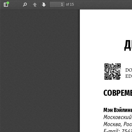
of 15
Toggle
Find
Previous
Next
Sidebar
Д
DO
ED
СОВРЕМЕ
Мэн Вэйлин
Московский
Москва, Рос
E-mail: 75