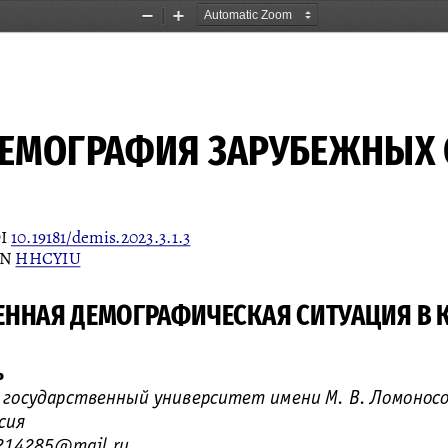
Zoom
Zoom
Out
In
ЕМОГРАФИЯ ЗАРУБЕЖНЫХ 
• FOREIGN DE
I 
10.19181/demis.2023.3.1.3
N 
HHCYIU
ННАЯ ДЕМОГРАФИЧЕСКАЯ СИТУАЦИЯ В 
ь
 государственный университет имени М. В. Ломоносо
сия 
4214285@mail.ru