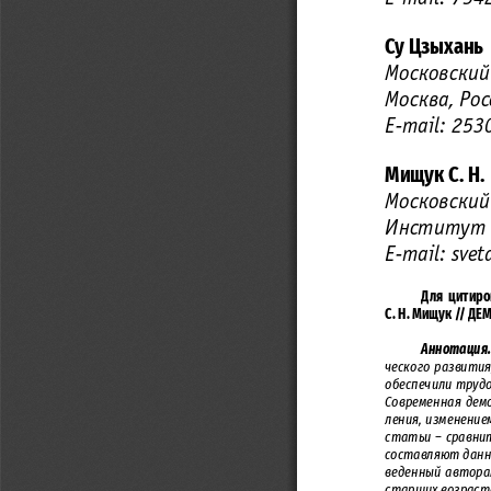
Су Цзыхань 
Московский
Москва, Рос
E-mail: 25
Мищук
С
. 
Н
.
Московский
Институт д
E-mail: sve
Для цитиро
С. Н. Мищук // ДЕМ
Аннотация.
ческого развития
обеспечили трудо
Современная дем
ления, изменение
статьи – сравнит
составляют дан
веденный авторам
старших возрасто