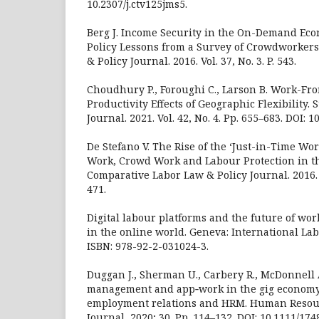
10.2307/j.ctv125jms5.
Berg J. Income Security in the On-Demand Ec
Policy Lessons from a Survey of Crowdworker
& Policy Journal. 2016. Vol. 37, No. 3. P. 543.
Choudhury P., Foroughi C., Larson B. Work-F
Productivity Effects of Geographic Flexibility
Journal. 2021. Vol. 42, No. 4. Pp. 655–683. DOI: 1
De Stefano V. The Rise of the ‘Just-in-Time W
Work, Crowd Work and Labour Protection in th
Comparative Labor Law & Policy Journal. 2016. V
471.
Digital labour platforms and the future of wo
in the online world. Geneva: International Labo
ISBN: 978-92-2-031024-3.
Duggan J., Sherman U., Carbery R., McDonnell 
management and app‐work in the gig economy:
employment relations and HRM. Human Reso
Journal, 2020; 30. Pp. 114–132. DOI: 10.1111/174