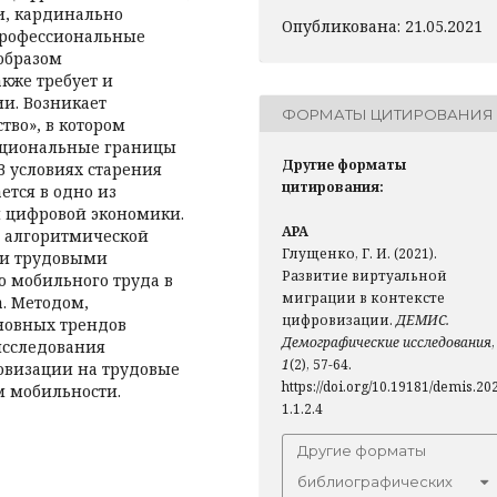
и, кардинально
Опубликована: 21.05.2021
профессиональные
образом
кже требует и
и. Возникает
ФОРМАТЫ ЦИТИРОВАНИЯ
тво», в котором
национальные границы
Другие форматы
В условиях старения
цитирования:
тся в одно из
 цифровой экономики.
APA
и алгоритмической
Глущенко, Г. И. (2021).
ми трудовыми
Развитие виртуальной
 мобильного труда в
миграции в контексте
. Методом,
цифровизации.
ДЕМИС.
новных трендов
Демографические исследования
,
исследования
1
(2), 57-64.
овизации на трудовые
https://doi.org/10.19181/demis.20
м мобильности.
1.1.2.4
Другие форматы
библиографических