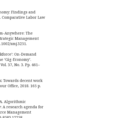
onomy: Findings and
s. Comparative Labor Law
rom-Anywhere: The
. Strategic Management
0.1002/smj.3251.
orkforce’: On-Demand
e ‘Gig-Economy’.
ol. 37, No. 3. Pp. 461–
rk: Towards decent work
ur Office, 2018. 165 p.
A. Algorithmic
 A research agenda for
urce Management
8-8583.12258.