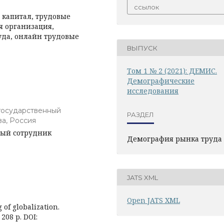
ссылок
 капитал, трудовые
я организация,
уда, онлайн трудовые
ВЫПУСК
Том 1 № 2 (2021): ДЕМИС.
Демографические
исследования
государственный
РАЗДЕЛ
ва, Россия
ый сотрудник
Демография рынка труда
JATS XML
Open JATS XML
of globalization.
208 p. DOI: