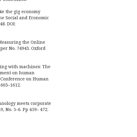
ake the gig economy
the Social and Economic
48. DOI:
 Measuring the Online
per No. 74943. Oxford
rking with machines: The
gement on human
M Conference on Human
1603–1612.
hnology meets corporate
9, No. 5–6. Pp 459– 472.