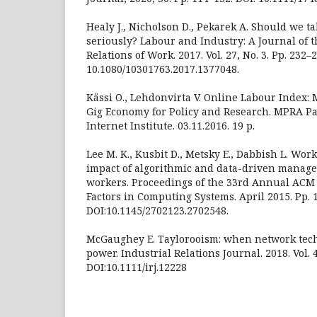
Healy J., Nicholson D., Pekarek A. Should we t
seriously? Labour and Industry: A Journal of 
Relations of Work. 2017. Vol. 27, No. 3. Pp. 232–2
10.1080/10301763.2017.1377048.
Kässi O., Lehdonvirta V. Online Labour Index:
Gig Economy for Policy and Research. MPRA Pa
Internet Institute. 03.11.2016. 19 p.
Lee M. K., Kusbit D., Metsky E., Dabbish L. Wo
impact of algorithmic and data-driven mana
workers. Proceedings of the 33rd Annual AC
Factors in Computing Systems. April 2015. Pp. 
DOI:10.1145/2702123.2702548.
McGaughey E. Taylorooism: when network tec
power. Industrial Relations Journal. 2018. Vol. 4
DOI:10.1111/irj.12228