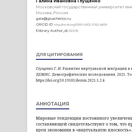
Галина Ивановна Глущенко
Московский государственный университет име
Москва, Россия
gala@gluschenco.ru
ORCID ID
http://orcid.org/0000-0002-5762-6659
Elibrary Author_id
250218
ДЛЯ ЦИТИРОВАНИЯ
Глущенко Г. И.
Развитие виртуальной миграции в к
ДЕМИС. Демографические исследования. 2021. Том 1.
https://doi.org/10.19181/demis.2021.1.2.4
АННОТАЦИЯ
Мировые тенденции постоянного увеличени
составляющей свидетельствуют о том, что п
крен экономики в «виртуальную плоскость»