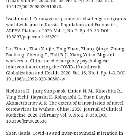
Urban Studies. 2020. Vol. 58, No. 3. Pp. 245–263. DOI:
10.1177/0042098020910873.
Ivakhnyuk I. Coronavirus pandemic challenges migrants
worldwide and in Russia. Population and Economics,
ARPHA Platform. 2020. Vol. 4, No. 2. Pp. 49–55. DOI:
10.3897/popecon.4.e53201.
Liu Zihan, Zhao Yanjie, Feng Yuan, Zhang Qinge, Zhong
Baoliang, Cheung T., Hall B. J., Xiang Yutao. Migrant
workers in China need emergency psychological
interventions during the COVID-19 outbreak.
Globalization and Health. 2020. Vol. 16, No. 1. Pp. 1–3. DOI:
10.1186/s12992-020-00608-w.
Nishiura H., Jung Sung-mok, Linton N. M., Kinoshita R.,
Yang Yichi, Hayashi K, Kobayashi T., Yuan Baoyin,
Akhmetzhanov A. R. The extent of transmission of novel
coronavirus in Wuhan, China, 2020. Journal of Clinical
Medicine. 2020. February Vol. 9, No. 2. P. 330. DOI:
10.3390/jcm9020330.
Shen Jianfa. Covid-19 and inter-provincial migration in