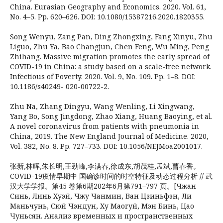
China. Eurasian Geography and Economics. 2020. Vol. 61,
No. 4–5. Pp. 620–626. DOI: 10.1080/15387216.2020.1820355.
Song Wenyu, Zang Pan, Ding Zhongxing, Fang Xinyu, Zhu
Liguo, Zhu Ya, Bao Changjun, Chen Feng, Wu Ming, Peng
Zhihang. Massive migration promotes the early spread of
COVID-19 in China: a study based on a scale-free network.
Infectious of Poverty. 2020. Vol. 9, No. 109. Pp. 1–8. DOI:
10.1186/s40249- 020-00722-2.
Zhu Na, Zhang Dingyu, Wang Wenling, Li Xingwang,
Yang Bo, Song Jingdong, Zhao Xiang, Huang Baoying, et al.
A novel coronavirus from patients with pneumonia in
China, 2019. The New England Journal of Medicine. 2020,
Vol. 382, No. 8. Pp. 727–733. DOI: 10.1056/NEJMoa2001017.
张新,林晖,朱长明,王劲峰,李满春,徐成东,胡茂桂,孟斌,曹春香。
COVID-19疫情早期中 国确诊时间的时空特征及动态过程分析 // 武
汉大学学报。第45 卷第6期202年6月第791–797 页。[Чжан
Синь, Линь Хуэй, Чжу Чанмин, Ван Цзиньфэн, Ли
Маньчунь, Сюй Чэндун, Ху Маогуй, Мэн Бинь, Цао
Чуньсян. Анализ временных и пространственных