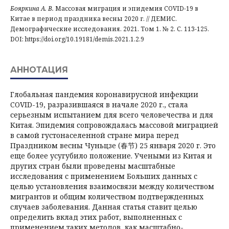
Бояркина А. В.
Массовая миграция и эпидемия COVID-19 в
Китае в период праздника весны 2020 г. // ДЕМИС.
Демографические исследования. 2021. Том 1. № 2. С. 113-125.
DOI: https://doi.org/10.19181/demis.2021.1.2.9
АННОТАЦИЯ
Глобальная пандемия коронавирусной инфекции
COVID-19, разразившаяся в начале 2020 г., стала
серьезным испытанием для всего человечества и для
Китая. Эпидемия сопровождалась массовой миграцией
в самой густонаселенной стране мира перед
Праздником весны Чуньцзе (春节) 25 января 2020 г. Это
еще более усугубило положение. Учеными из Китая и
других стран были проведены масштабные
исследования с применением Больших данных с
целью установления взаимосвязи между количеством
мигрантов и общим количеством подтвержденных
случаев заболевания. Данная статья ставит целью
определить вклад этих работ, выполненных с
применением таких методов, как масштабно-