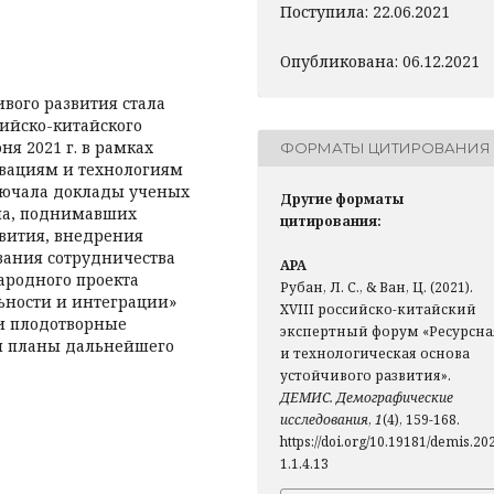
Поступила: 22.06.2021
Опубликована: 06.12.2021
ивого развития стала
ийско-китайского
я 2021 г. в рамках
ФОРМАТЫ ЦИТИРОВАНИЯ
овациям и технологиям
ключала доклады ученых
Другие форматы
ана, поднимавших
цитирования:
вития, внедрения
вания сотрудничества
APA
родного проекта
Рубан, Л. С., & Ван, Ц. (2021).
льности и интеграции»
XVIII российско-китайский
ли плодотворные
экспертный форум «Ресурсна
ы планы дальнейшего
и технологическая основа
устойчивого развития».
ДЕМИС. Демографические
исследования
,
1
(4), 159-168.
https://doi.org/10.19181/demis.20
1.1.4.13