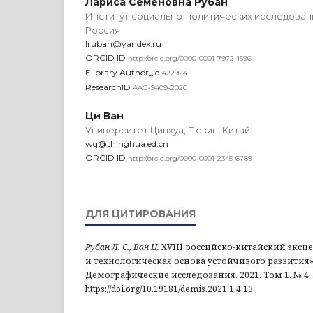
Лариса Семеновна Рубан
Институт социально-политических исследова
Россия
lruban@yandex.ru
ORCID ID
http://orcid.org/0000-0001-7972-1596
Elibrary Author_id
422924
ResearchID
AAG-9409-2020
Ци Ван
Университет Цинхуа, Пекин, Китай
wq@thinghua.ed.cn
ORCID ID
http://orcid.org/0000-0001-2345-6789
ДЛЯ ЦИТИРОВАНИЯ
Рубан Л. С., Ван Ц.
XVIII российско-китайский эксп
и технологическая основа устойчивого развития»
Демографические исследования. 2021. Том 1. № 4. С
https://doi.org/10.19181/demis.2021.1.4.13