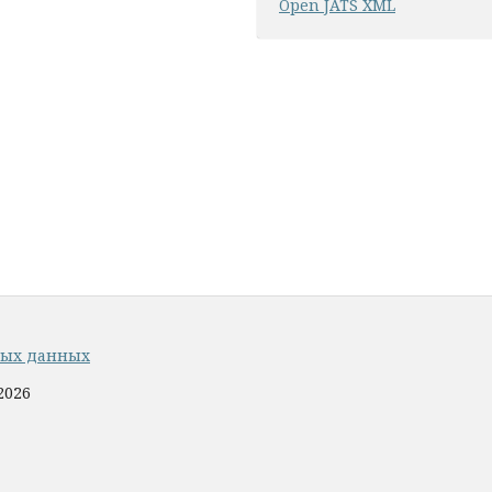
Open JATS XML
ных данных
2026