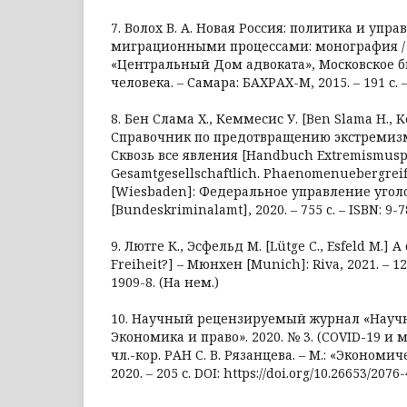
7. Волох В. А. Новая Россия: политика и упр
миграционными процессами: монография / В
«Центральный Дом адвоката», Московское 
человека. – Самара: БАХРАХ-М, 2015. – 191 с. 
8. Бен Слама Х., Кеммесис У. [Ben Slama H., 
Справочник по предотвращению экстремизма
Сквозь все явления [Handbuch Extremismusp
Gesamtgesellschaftlich. Phaenomenuebergrei
[Wiesbaden]: Федеральное управление уго
[Bundeskriminalamt], 2020. – 755 c. – ISBN: 9-
9. Лютге К., Эсфельд М. [Lütge C., Esfeld M.] 
Freiheit?] – Мюнхен [Munich]: Riva, 2021. – 128
1909-8. (На нем.)
10. Научный рецензируемый журнал «Научно
Экономика и право». 2020. № 3. (COVID-19 и 
чл.-кор. РАН С. В. Рязанцева. – М.: «Экономи
2020. – 205 с. DOI: https://doi.org/10.26653/2076