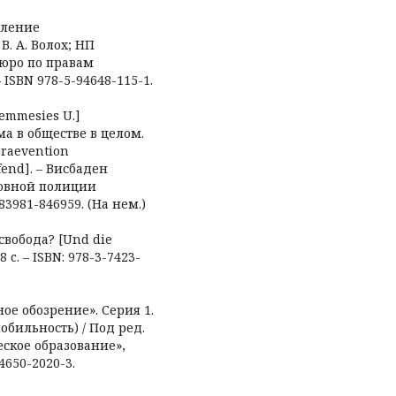
авление
. А. Волох; НП
бюро по правам
– ISBN 978-5-94648-115-1.
Kemmesies U.]
 в обществе в целом.
raevention
fend]. – Висбаден
ловной полиции
783981-846959. (На нем.)
А свобода? [Und die
 c. – ISBN: 978-3-7423-
е обозрение». Серия 1.
мобильность) / Под ред.
ческое образование»,
-4650-2020-3.