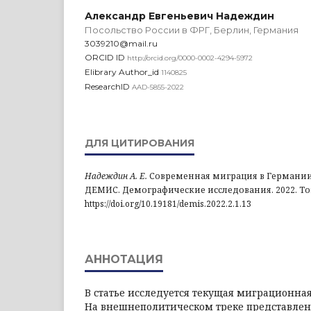
Александр Евгеньевич Надеждин
Посольство России в ФРГ, Берлин, Германия
3039210@mail.ru
ORCID ID
http://orcid.org/0000-0002-4294-5972
Elibrary Author_id
1140825
ResearchID
AAD-5855-2022
ДЛЯ ЦИТИРОВАНИЯ
Надеждин А. Е.
Современная миграция в Германии:
ДЕМИС. Демографические исследования. 2022. Том 2
https://doi.org/10.19181/demis.2022.2.1.13
АННОТАЦИЯ
В статье исследуется текущая миграционна
На внешнеполитическом треке представлен