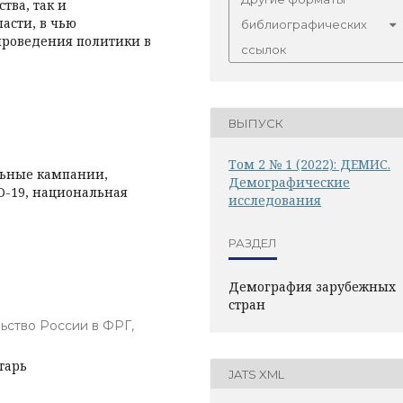
тва, так и
асти, в чью
библиографических
проведения политики в
ссылок
ВЫПУСК
Том 2 № 1 (2022): ДЕМИС.
льные кампании,
Демографические
D-19, национальная
исследования
РАЗДЕЛ
Демография зарубежных
стран
ьство России в ФРГ,
тарь
JATS XML