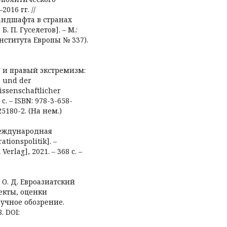
016 гг. //
ндшафта в странах
Б. П. Гуселетов]. – М.:
Института Европы № 337).
дГ и правый экстремизм:
 und der
issenschaftlicher
 c. – ISBN: 978-3-658-
25180-2. (На нем.)
] Международная
tionspolitik]. –
rlag], 2021. – 368 c. –
а О. Д. Евроазиатский
екты, оценки
учное обозрение.
. DOI: