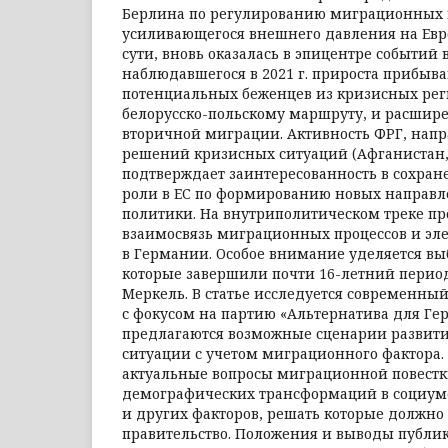
Берлина по регулированию миграционных 
усиливающегося внешнего давления на Евро
сути, вновь оказалась в эпицентре событий 
наблюдавшегося в 2021 г. прироста прибыв
потенциальных беженцев из кризисных регио
белорусско-польскому маршруту, и расшир
вторичной миграции. Активность ФРГ, напр
решений кризисных ситуаций (Афганистан, 
подтверждает заинтересованность в сохр
роли в ЕС по формированию новых направ
политики. На внутриполитическом треке п
взаимосвязь миграционных процессов и эл
в Германии. Особое внимание уделяется вы
которые завершили почти 16-летний период
Меркель. В статье исследуется современн
с фокусом на партию «Альтернатива для Ге
предлагаются возможные сценарии развит
ситуации с учетом миграционного фактора
актуальные вопросы миграционной повестк
демографических трансформаций в социум
и других факторов, решать которые должно
правительство. Положения и выводы публи