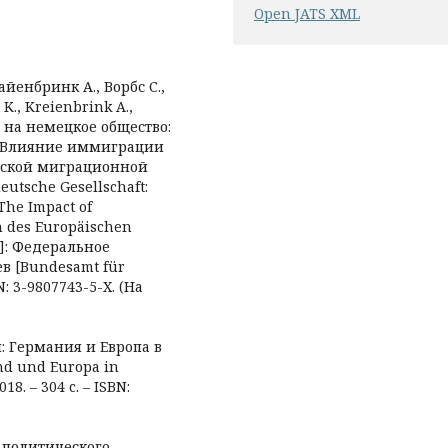
Open JATS XML
райенбринк А., Ворбс С.,
 K., Kreienbrink A.,
 на немецкое общество:
 «Влияние иммиграции
ейской миграционной
eutsche Gesellschaft:
The Impact of
n des Europäischen
g]: Федеральное
в [Bundesamt für
N: 3-9807743-5-X. (На
и: Германия и Европа в
nd und Europa in
18. – 304 c. – ISBN:
-политического