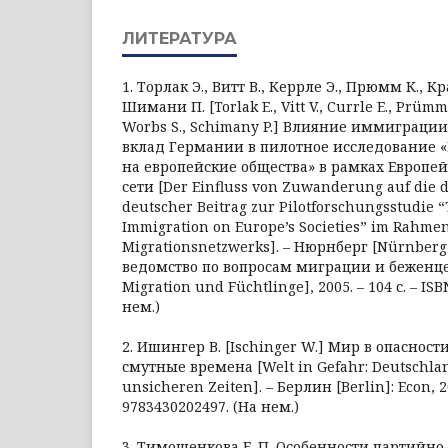
ЛИТЕРАТУРА
1. Торлак Э., Витт В., Керрле Э., Прюмм К., К
Шимани П. [Torlak E., Vitt V., Currle E., Prümm
Worbs S., Schimany P.] Влияние иммиграции
вклад Германии в пилотное исследование
на европейские общества» в рамках Европ
сети [Der Einfluss von Zuwanderung auf die d
deutscher Beitrag zur Pilotforschungsstudie “
Immigration on Europe’s Societies” im Rahme
Migrationsnetzwerks]. – Нюрнберг [Nürnber
ведомство по вопросам миграции и беженце
Migration und Füchtlinge], 2005. – 104 с. – ISB
нем.)
2. Ишингер В. [Ischinger W.] Мир в опасност
смутные времена [Welt in Gefahr: Deutschla
unsicheren Zeiten]. – Берлин [Berlin]: Econ, 20
‎9783430202497. (На нем.)
3. Тимошенкова Е. П. Особенности партийно