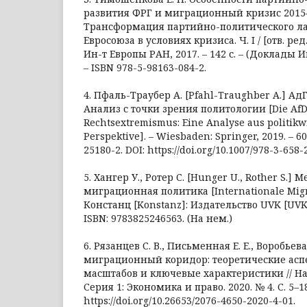
развития ФРГ и миграционный кризис 2015–2
Трансформация партийно-политического ла
Евросоюза в условиях кризиса. Ч. I / [отв. ред. 
Ин-т Европы РАН, 2017. – 142 с. – (Доклады 
– ISBN 978-5-98163-084-2.
4. Пфаль-Траубер A. [Pfahl-Traughber A.] А
Анализ с точки зрения политологии [Die AfD
Rechtsextremismus: Eine Analyse aus politikw
Perspektive]. – Wiesbaden: Springer, 2019. – 60
25180-2. DOI: https://doi.org/10.1007/978-3-658-
5. Хангер У., Ротер С. [Hunger U., Rother S.
миграционная политика [Internationale Migra
Констанц [Konstanz]: Издательство UVK [UVK Ve
ISBN: 9783825246563. (На нем.)
6. Рязанцев С. В., Письменная Е. Е., Воробьев
миграционный коридор: теоретические асп
масштабов и ключевые характеристики // На
Серия 1: Экономика и право. 2020. № 4. С. 5–18
https://doi.org/10.26653/2076-4650-2020-4-01.