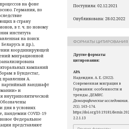
процессов на фоне
Поступила: 02.12.2021
союз. Германия, по
вследствие
Опубликована: 28.02.2022
ающих в страну
нов, в т. ч. по новому
ения института
авленная на поиск
ФОРМАТЫ ЦИТИРОВАНИЯ
Беларусь и др.),
анении координирующей
Другие форматы
лений миграционной
цитирования:
роанализирована
екторальных кампаний
APA
борам в Бундестаг,
Надеждин, А. Е. (2022).
 правления А.
Современная миграция в
ый партийный ландшафт
Германии: особенности и
рмании» и
тренды.
ДЕМИС.
ия внутриполитической
Демографические исследования
,
. Обозначены
2
(1), 163–174.
и дня в условиях
https://doi.org/10.19181/demis.20
е, пандемии COVID-19
2.2.1.13
 новое Федеральное
кации представляют
Другие форматы