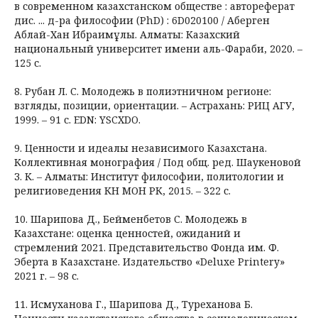
в современном казахстанском обществе : автореферат
дис. ... д-ра философии (PhD) : 6D020100 / Ақберген
Аблай-Хан Ибраимұлы. Алматы: Казахский
национальный университет имени аль-Фараби, 2020. –
125 с.
8. Рубан Л. С. Молодежь в полиэтничном регионе:
взгляды, позиции, ориентации. – Астрахань: РИЦ АГУ,
1999. – 91 с. EDN: YSCXDO.
9. Ценности и идеалы независимого Казахстана.
Коллективная монография / Под общ. ред. Шаукеновой
З. К. – Алматы: Институт философии, политологии и
религиоведения КН МОН РК, 2015. – 322 с.
10. Шарипова Д., Бейменбетов С. Молодежь в
Казахстане: оценка ценностей, ожиданий и
стремлений 2021. Представительство Фонда им. Ф.
Эберта в Казахстане. Издательство «Deluxe Printery»
2021 г. – 98 с.
11. Исмуханова Г., Шарипова Д., Туреханова Б.