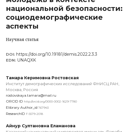
национальной безопасности:
социодемографические
аспекты
Научная статья
https://doi.org/10.19181/demis.2022.2.3.3
DOI:
UNAQXK
EDN:
Тамара Керимовна Ростовская
Институт демографических исследований ФНИСЦ РАН,
Москва, Россия
rostovskaya.tamara@mail.ru
ORCID ID
http://orcid.org/0000-0002-1629-7780
Elibrary Author_id
767943
ResearchID
F-5579-2018
Айнур Султановна Еламанова
Казахский национальный университет имени аль-Фараби,