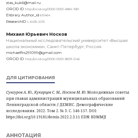
stas_kuk6@mail.ru
ORCID ID
http://orcid.org/0000-0003-4884-1581
Elibrary Author_id
615464
ResearchID
L-6435-2015
Михаил Юрьевич Носков
Национальный исследовательский университет «Высшая
школа экономики», Санкт-Петербург, Россия
michaelfirs291099@gmail.com
ORCID ID
http://orcid.org/0000-0003-3809-1246
ДЛЯ ЦИТИРОВАНИЯ
Сунгуров А. Ю., Кукарцев С. М., Носков М. Ю.
Молодежные советы
при главах администраций муниципальных образований
Ленинградской области // ДЕМИС. Демографические
исследования. 2022. Том 2. № 3. С. 146-157. DOI:
https://doi.org/10.19181/demis.2022.2.3.11 EDN: BDMMJI
АННОТАЦИЯ