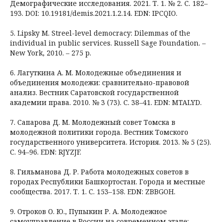
Демографические исследования. 2021. Т. 1. № 2. С. 182–
193. DOI: 10.19181/demis.2021.1.2.14. EDN: IPCQIO.
5. Lipsky M. Streel-level democracy: Dilemmas of the
individual in public services. Russell Sage Foundation. –
New York, 2010. – 275 p.
6. Лагуткина А. М. Молодежные объединения и
объединения молодежи: сравнительно-правовой
анализ. Вестник Саратовской государственной
академии права. 2010. № 3 (73). С. 38–41. EDN: MTALYD.
7. Сапарова Д. М. Молодежный совет Томска в
молодежной политики города. Вестник Томского
государственного университета. История. 2013. № 5 (25).
С. 94–96. EDN: RJYZJF.
8. Гильманова Д. Р. Работа молодежных советов в
городах Республики Башкортостан. Города и местные
сообщества. 2017. Т. 1. С. 153–158. EDN: ZBBGOH.
9. Отроков О. Ю., Пупыкин Р. А. Молодежное
самоуправление в России на современном этапе: