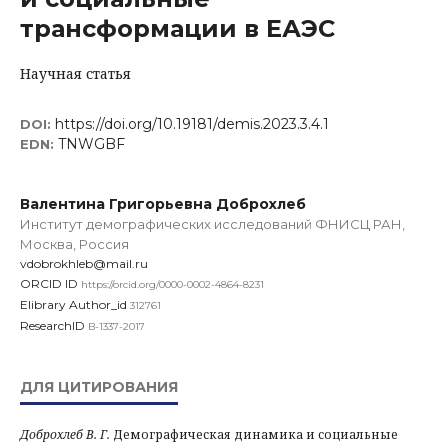
трансформации в ЕАЭС
Научная статья
https://doi.org/10.19181/demis.2023.3.4.1
DOI:
TNWGBF
EDN:
Валентина Григорьевна Доброхлеб
Институт демографических исследований ФНИСЦ РАН,
Москва, Россия
vdobrokhleb@mail.ru
ORCID ID
https://orcid.org/0000-0002-4864-8231
Elibrary Author_id
312761
ResearchID
B-1337-2017
ДЛЯ ЦИТИРОВАНИЯ
Доброхлеб В. Г.
Демографическая динамика и социальные