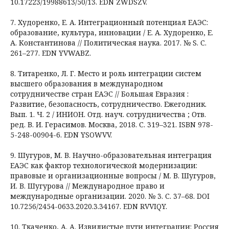
10.17223/19988613/50/13. EDN ZWDSZV.
7. Худоренко, Е. А. Интеграционный потенциал ЕАЭС:
образование, культура, инновации / Е. А. Худоренко, Е.
А. Константинова // Политическая наука. 2017. № S. С.
261–277. EDN YVWABZ.
8. Титаренко, Л. Г. Место и роль интеграции систем
высшего образования в международном
сотрудничестве стран ЕАЭС // Большая Евразия :
Развитие, безопасность, сотрудничество. Ежегодник.
Вып. 1. Ч. 2 / ИНИОН. Отд. науч. сотрудничества ; Отв.
ред. В. И. Герасимов. Москва, 2018. С. 319–321. ISBN 978-
5-248-00904-6. EDN YSOWVV.
9. Шугуров, М. В. Научно-образовательная интеграция
ЕАЭС как фактор технологической модернизации:
правовые и организационные вопросы / М. В. Шугуров,
И. В. Шугурова // Международное право и
международные организации. 2020. № 3. С. 37–68. DOI
10.7256/2454-0633.2020.3.34167. EDN RVVIQY.
10. Ткаченко, А. А. Извилистые пути интеграции: Россия