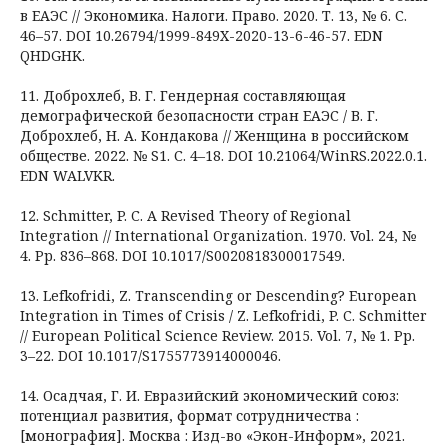
в ЕАЭС // Экономика. Налоги. Право. 2020. Т. 13, № 6. С.
46–57. DOI 10.26794/1999-849X-2020-13-6-46-57. EDN
QHDGHK.
11. Доброхлеб, В. Г. Гендерная составляющая
демографической безопасности стран ЕАЭС / В. Г.
Доброхлеб, Н. А. Кондакова // Женщина в российском
обществе. 2022. № S1. С. 4–18. DOI 10.21064/WinRS.2022.0.1.
EDN WALVKR.
12. Schmitter, P. C. A Revised Theory of Regional
Integration // International Organization. 1970. Vol. 24, №
4. Pp. 836–868. DOI 10.1017/S0020818300017549.
13. Lefkofridi, Z. Transcending or Descending? European
Integration in Times of Crisis / Z. Lefkofridi, P. C. Schmitter
// European Political Science Review. 2015. Vol. 7, № 1. Pp.
3–22. DOI 10.1017/S1755773914000046.
14. Осадчая, Г. И. Евразийский экономический союз:
потенциал развития, формат сотрудничества :
[монография]. Москва : Изд-во «Экон-Информ», 2021.