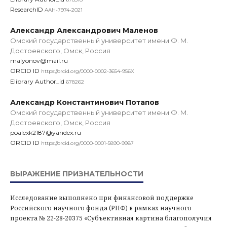
ResearchID
AAH-7974-2021
Александр Александрович Маленов
Омский государственный университет имени Ф. М.
Достоевского, Омск, Россия
malyonov@mail.ru
ORCID ID
https://orcid.org/0000-0002-3654-956X
Elibrary Author_id
678262
Александр Константинович Потапов
Омский государственный университет имени Ф. М.
Достоевского, Омск, Россия
poalexk2187@yandex.ru
ORCID ID
https://orcid.org/0000-0001-5890-9987
ВЫРАЖЕНИЕ ПРИЗНАТЕЛЬНОСТИ
Исследование выполнено при финансовой поддержке
Российского научного фонда (РНФ) в рамках научного
проекта № 22-28-20375 «Субъективная картина благополучия