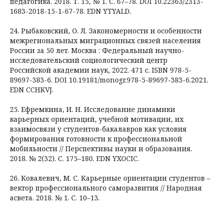
педагогика. 2018. Т. 15, № 1. С. 67–78. DOI 10.22363/2313-
1683-2018-15-1-67-78. EDN YTYALD.
24. Рыбаковский, О. Л. Закономерности и особенности
межрегиональных миграционных связей населения
России за 50 лет. Москва : Федеральный научно-
исследовательский социологический центр
Российской академии наук, 2022. 471 с. ISBN 978-5-
89697-383-6. DOI 10.19181/monogr.978-5-89697-383-6.2021.
EDN CCHKVJ.
25. Ефремкина, И. Н. Исследование динамики
карьерных ориентаций, учебной мотивации, их
взаимосвязи у студентов-бакалавров как условия
формирования готовности к профессиональной
мобильности // Перспективы науки и образования.
2018. № 2(32). С. 175–180. EDN YXOCIC.
26. Ковалевич, М. С. Карьерные ориентации студентов –
вектор профессионального саморазвития // Народная
асвета. 2018. № 1. С. 10–13.