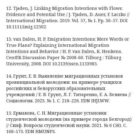
12. Tjaden, J. Linking Migration Intentions with Flows:
Evidence and Potential Use / J. Tjaden, D. Auer, F. Laczko //
International Migration. 2019. Vol. 57, № 1. Pp. 36–57. DOI
10.1111/imig.12502.
13. van Dalen, H. P. Emigration Intentions: Mere Words or
True Plans? Explaining International Migration
Intentions and Behavior / H. P. van Dalen, K. Henkens.
CentER Discussion Paper № 2008-60. Tilburg : Tilburg
University, 2008. DOI 10.2139/ssrn.1153985.
14. Грунт, Е. В. Выявление миграционных установок
провинциальной молодежи: на примере учащихся
российских и белорусских образовательных
учреждений / Е. В. Грунт, Л. Г. Титаренко, Е. А. Беляева //
Социология. 2023. № 1. С. 218–226. EDN IHJLWW.
15. Ермакова, С. Н. Миграционные установки
студенческой молодежи (на примере города Белгород)
// Скиф. Вопросы студенческой науки. 2021. № 6 (58). С.
168–173. EDN HMUNPS.