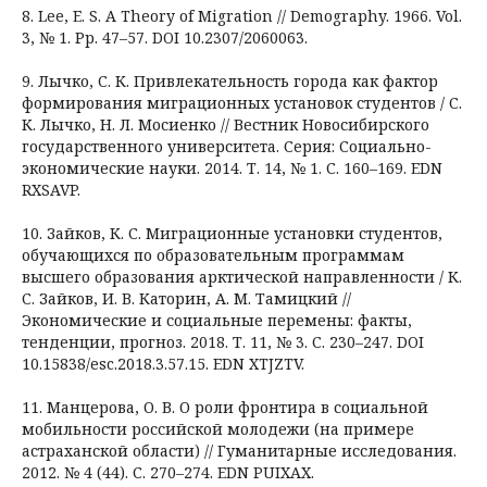
8. Lee, E. S. A Theory of Migration // Demography. 1966. Vol.
3, № 1. Рp. 47–57. DOI 10.2307/2060063.
9. Лычко, С. К. Привлекательность города как фактор
формирования миграционных установок студентов / С.
К. Лычко, Н. Л. Мосиенко // Вестник Новосибирского
государственного университета. Серия: Социально-
экономические науки. 2014. Т. 14, № 1. С. 160–169. EDN
RXSAVP.
10. Зайков, К. С. Миграционные установки студентов,
обучающихся по образовательным программам
высшего образования арктической направленности / К.
С. Зайков, И. В. Каторин, А. М. Тамицкий //
Экономические и социальные перемены: факты,
тенденции, прогноз. 2018. Т. 11, № 3. С. 230–247. DOI
10.15838/esc.2018.3.57.15. EDN XTJZTV.
11. Манцерова, О. В. О роли фронтира в социальной
мобильности российской молодежи (на примере
астраханской области) // Гуманитарные исследования.
2012. № 4 (44). С. 270–274. EDN PUIXAX.