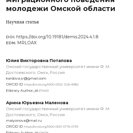
молодежи Омской области
Научная статья
https://doi.org/10.19181/demis.2024.4.1.8
DOI:
MRLOAX
EDN:
Юлия Викторовна Потапова
Омский государственный университет имени Ф. М.
Достоевского, Омск, Россия
kardova.jv@gmail.com
ORCID ID
https://orcid.org/0000-0002-1226-8982
Elibrary Author_id
675403
Арина Юрьевна Маленова
Омский государственный университет имени Ф. М.
Достоевского, Омск, Россия
malyonova@mail.ru
ORCID ID
https://orcid.org/0000-0001-5778-0739
Elibrary Author_id
678318