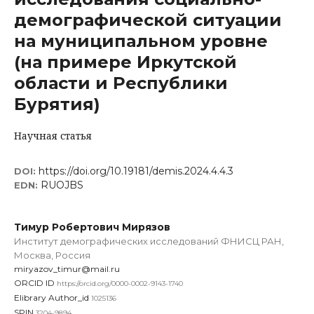
демографической ситуации
на муниципальном уровне
(на примере Иркутской
области и Республики
Бурятия)
Научная статья
https://doi.org/10.19181/demis.2024.4.4.3
DOI:
RUOJBS
EDN:
Тимур Робертович Мирязов
Институт демографических исследований ФНИСЦ РАН,
Москва, Россия
miryazov_timur@mail.ru
ORCID ID
https://orcid.org/0000-0002-9143-1740
Elibrary Author_id
1025136
SPIN
3204-9894