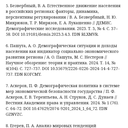
5. Безвербный, В. А. Естественное движение населения
в российских регионах: факторы, динамика,
перспективы регулирования / В. А. Безвербный, Н. Ю.
Микрюков, Т. Р. Мирязов, Е. А. Лукашенко // ДЕМИС.
Демографические исследования. 2023. Т. 3, № 4. С. 37–
58. DOI 10.19181/demis.2023.3.4.3. EDN RLXMVR.
6. Пашута, А. О. Демографическая ситуация и доходы
населения как индикатор социально-экономического
развития региона / А. О. Пашута, М. С. Нестеров //
Научное обозрение: теория и практика. 2024. Т. 14, №
4(104). С. 727–737. DOI 10.35679/2226-0226-2024-14-4-727-
737. EDN KOFCMY.
7. Аскеров, П. Ф. Демографическая политика в системе
мер экономической безопасности государства / П. Ф.
Аскеров, Е. В. Терентьева, А. Н. Струков, Д. С. Дунаев //
Вестник Академии права и управления. 2024. № 1 (76).
С. 64–72. DOI 10.47629/2074-9201_2024_1_64_72. EDN
GZNVZC.
8. Егерев, П. А. Анализ мировых тенденций