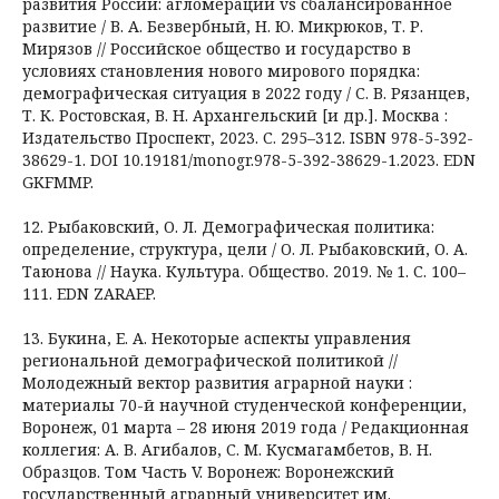
развития России: агломерации vs сбалансированное
развитие / В. А. Безвербный, Н. Ю. Микрюков, Т. Р.
Мирязов // Российское общество и государство в
условиях становления нового мирового порядка:
демографическая ситуация в 2022 году / С. В. Рязанцев,
Т. К. Ростовская, В. Н. Архангельский [и др.]. Москва :
Издательство Проспект, 2023. С. 295–312. ISBN 978-5-392-
38629-1. DOI 10.19181/monogr.978-5-392-38629-1.2023. EDN
GKFMMP.
12. Рыбаковский, О. Л. Демографическая политика:
определение, структура, цели / О. Л. Рыбаковский, О. А.
Таюнова // Наука. Культура. Общество. 2019. № 1. С. 100–
111. EDN ZARAEP.
13. Букина, Е. А. Некоторые аспекты управления
региональной демографической политикой //
Молодежный вектор развития аграрной науки :
материалы 70-й научной студенческой конференции,
Воронеж, 01 марта – 28 июня 2019 года / Редакционная
коллегия: А. В. Агибалов, С. М. Кусмагамбетов, В. Н.
Образцов. Том Часть V. Воронеж: Воронежский
государственный аграрный университет им.