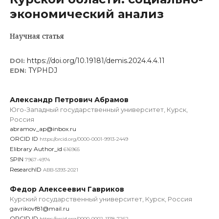
экономический анализ
Научная статья
https://doi.org/10.19181/demis.2024.4.4.11
DOI:
TYPHDJ
EDN:
Александр Петрович Абрамов
Юго-Западный государственный университет, Курск,
Россия
abramov_ap@inbox.ru
ORCID ID
https://orcid.org/0000-0001-9913-2449
Elibrary Author_id
616965
SPIN
7967-4974
ResearchID
ABB-5393-2021
Федор Алексеевич Гавриков
Курский государственный университет, Курск, Россия
gavrikovf81@mail.ru
ORCID ID
https://orcid.org/0000-0002-1338-7262