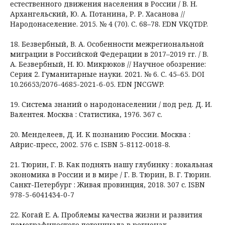
естественного движения населения в России / В. Н.
Архангельский, Ю. А. Потанина, Р. Р. Хасанова //
Народонаселение. 2015. № 4 (70). С. 68–78. EDN VKQTDP.
18. Безвербный, В. А. Особенности межрегиональной
миграции в Российской Федерации в 2017–2019 гг. / В.
А. Безвербный, Н. Ю. Микрюков // Научное обозрение:
Серия 2. Гуманитарные науки. 2021. № 6. С. 45–65. DOI
10.26653/2076-4685-2021-6-05. EDN JNCGWP.
19. Система знаний о народонаселении / под ред. Д. И.
Валентея. Москва : Статистика, 1976. 367 с.
20. Менделеев, Д. И. К познанию России. Москва :
Айрис-пресс, 2002. 576 с. ISBN 5-8112-0018-8.
21. Тюрин, Г. В. Как поднять нашу глубинку : локальная
экономика в России и в мире / Г. В. Тюрин, В. Г. Тюрин.
Санкт-Петербург : Живая провинция, 2018. 307 с. ISBN
978-5-6041434-0-7
22. Когай Е. А. Проблемы качества жизни и развития
демографического потенциала в регионах