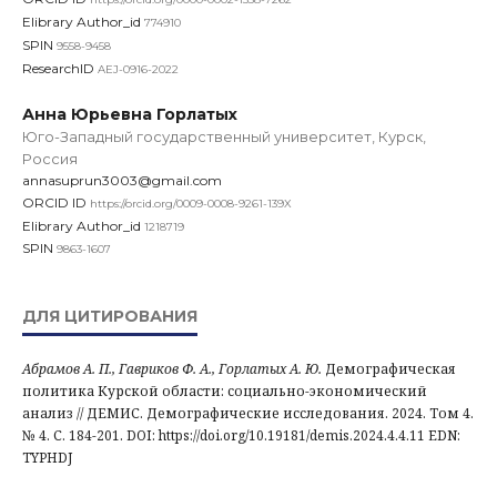
Elibrary Author_id
774910
SPIN
9558-9458
ResearchID
AEJ-0916-2022
Анна Юрьевна Горлатых
Юго-Западный государственный университет, Курск,
Россия
annasuprun3003@gmail.com
ORCID ID
https://orcid.org/0009-0008-9261-139X
Elibrary Author_id
1218719
SPIN
9863-1607
ДЛЯ ЦИТИРОВАНИЯ
Абрамов А. П., Гавриков Ф. А., Горлатых А. Ю.
Демографическая
политика Курской области: социально-экономический
анализ // ДЕМИС. Демографические исследования. 2024. Том 4.
№ 4. С. 184-201. DOI: https://doi.org/10.19181/demis.2024.4.4.11 EDN:
TYPHDJ