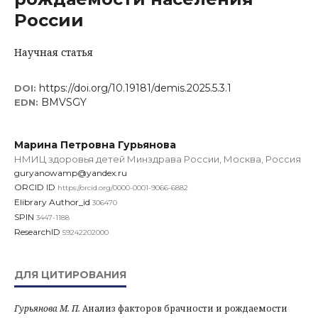
России
Научная статья
https://doi.org/10.19181/demis.2025.5.3.1
DOI:
BMVSGY
EDN:
Марина Петровна Гурьянова
НМИЦ здоровья детей Минздрава России, Москва, Россия
guryanowamp@yandex.ru
ORCID ID
https://orcid.org/0000-0001-9066-6882
Elibrary Author_id
306470
SPIN
3447-1188
ResearchID
59242202000
ДЛЯ ЦИТИРОВАНИЯ
Гурьянова М. П.
Анализ факторов брачности и рождаемости