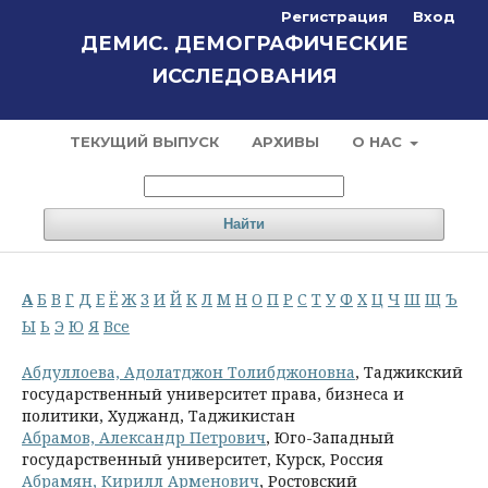
Регистрация
Вход
ДЕМИС. ДЕМОГРАФИЧЕСКИЕ
ИССЛЕДОВАНИЯ
ТЕКУЩИЙ ВЫПУСК
АРХИВЫ
О НАС
Найти
А
Б
В
Г
Д
Е
Ё
Ж
З
И
Й
К
Л
М
Н
О
П
Р
С
Т
У
Ф
Х
Ц
Ч
Ш
Щ
Ъ
Ы
Ь
Э
Ю
Я
Все
Абдуллоева, Адолатджон Толибджоновна
, Таджикский
государственный университет права, бизнеса и
политики, Худжанд, Таджикистан
Абрамов, Александр Петрович
, Юго-Западный
государственный университет, Курск, Россия
Абрамян, Кирилл Арменович
, Ростовский