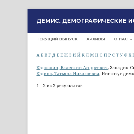
ДЕМИС. ДЕМОГРАФИЧЕСКИЕ 
ТЕКУЩИЙ ВЫПУСК
АРХИВЫ
О НАС
А
Б
В
Г
Д
Е
Ё
Ж
З
И
Й
К
Л
М
Н
О
П
Р
С
Т
У
Ф
Х
Юдашкин, Валентин Андреевич
, Западно-
Юдина, Татьяна Николаевна
, Институт дем
1 - 2 из 2 результатов